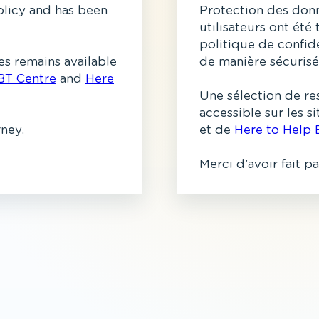
olicy and has been
Protection des donn
utilisateurs ont été
politique de confide
s remains available
de manière sécurisé
BT Centre
and
Here
Une sélection de re
accessible sur les 
rney.
et de
Here to Help 
Merci d’avoir fait p