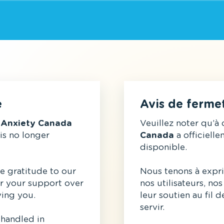
e
Avis de ferme
,
Anxiety Canada
Veuillez noter qu’à 
 is no longer
Canada
a officielle
disponible.
e gratitude to our
Nous tenons à expri
r your support over
nos utilisateurs, n
ving you.
leur soutien au fil 
servir.
 handled in